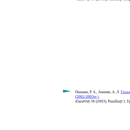
Пашаян, Р. А., Ананян, А. Л.
Геохи
(2002-2003гг.).
Հատոր 56 (2003), համար 1, էջ