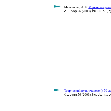
Матевосян, А. К.
Многоазимуталь
Հատոր 56 (2003), համար 1, էջ
Творческий путь ученого (к 70-л
Հատոր 56 (2003), համար 1, էջ