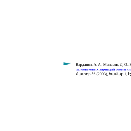
Варданян, А. А., Минасян, Д. О., 
палеовековых вариаций геомагни
Հատոր 56 (2003), համար 1, էջ