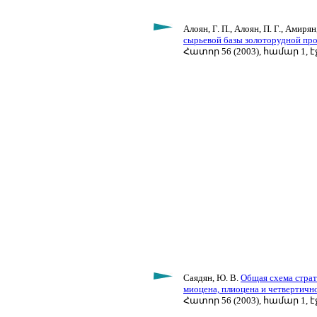
Алоян, Г. П., Алоян, П. Г., Амиря
сырьевой базы золоторудной п
Հատոր 56 (2003), համար 1, էջ
Саядян, Ю. В.
Общая схема страт
миоцена, плиоцена и четвертичн
Հատոր 56 (2003), համար 1, էջ