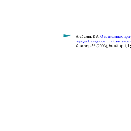
Атабекян, Р. А.
О возможных прич
города Ванадзора при Спитакско
Հատոր 56 (2003), համար 1, էջ