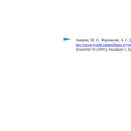
Амирян, Ш. О., Фарамазян, А. С.
месторождений главнейших рудн
Հատոր 56 (2003), համար 1, էջ