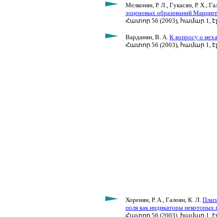
Мелконян, Р. Л., Гукасян, Р. Х., Га
эоценовых образований Марцигет
Հատոր 56 (2003), համար 1, էջ
Варданян, В. А.
К вопросу о мех
Հատոր 56 (2003), համար 1, էջ
Хоренян, Р. А., Галоян, К. Л.
Плаг
поля как индикаторы некоторых 
Հատոր 56 (2003), համար 1, էջ