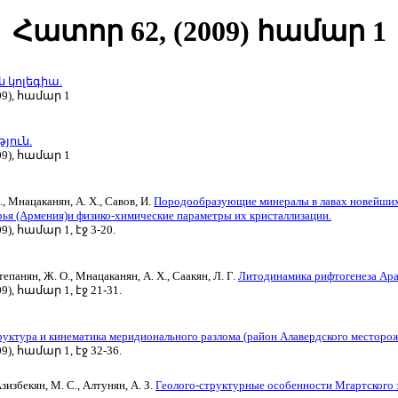
Հատոր 62, (
2009
)
համար 1
 կոլեգիա.
9), համար 1
յուն.
9), համար 1
., Мнацаканян, А. Х., Савов, И.
Породообразующие минералы в лавах новейших
рья (Армения)и физико-химические параметры их кристаллизации.
), համար 1, էջ 3-20.
тепанян, Ж. О., Мнацаканян, А. Х., Саакян, Л. Г.
Литодинамика рифтогенеза Ара
), համար 1, էջ 21-31.
уктура и кинематика меридионального разлома (район Алавердского месторож
), համար 1, էջ 32-36.
зизбекян, М. С., Алтунян, А. З.
Геолого-структурные особенности Мгартского 