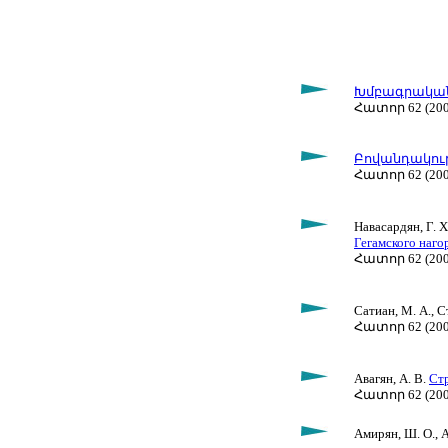
Խմբագրական
Հատոր 62 (200
Բովանդակութ
Հատոր 62 (200
Навасардян, Г. Х
Гегамского наго
Հատոր 62 (2009
Сатиан, М. А., С
Հատոր 62 (2009
Авагян, А. В.
Стр
Հատոր 62 (2009
Амирян, Ш. О., А