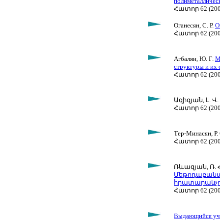
полиметаллическ
Հատոր 62 (2009
Оганесян, С. Р.
О
Հատոր 62 (2009
Агбалян, Ю. Г.
М
структуры и их 
Հատոր 62 (2009
Ազիզյան, Լ. Վ.
Հատոր 62 (2009
Тер-Минасян, Р. 
Հատոր 62 (2009
Ռևազյան, Ռ. Հ
Մեթոդաբանակ
հրատարակչութ
Հատոր 62 (2009
Выдающийся учен