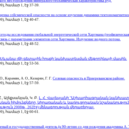
ого месторождения минералого-геохимическая характеристика руд.
), համար 1, էջ 37-39.
ценка сейсмической опасности на основе изучения динамики тектономагнитног
), համար 1, էջ 40-47.
етоды исследования глобальной энергетической сети Хартмана (геофизическая
связь с параметрами элементов сети Хартмана. Излучение водного потока.
), համար 1, էջ 48-52.
Սևանա լճի գետային հոսքի կանխատեսման մեթոդիկայի մասին.
), համար 1, էջ 53-56.
О., Карамян, А. О., Казарян, Г. Г.
Селевая опасность в Приереванском районе.
), համար 1, էջ 57-59.
., Ալեքսանյան, Կ. Բ.
Լ. Հ. Վալեսյանի "Աշխարհագրական կանխատե
ան հիմունքները, կիրառական և կառուցողական նշանակություն
յուն 2008թ., 262էջ) մենագրության վերաբերյալ.
), համար 1, էջ 60-61.
ый и госудадарственный деятель (к 90-летию со дня рождения академика А. Т