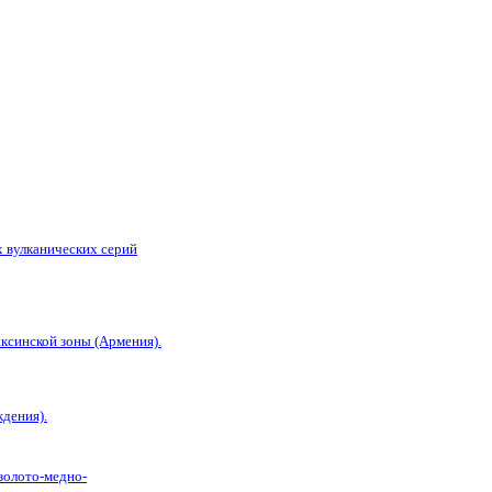
 вулканических серий
ксинской зоны (Армения).
дения).
золото-медно-