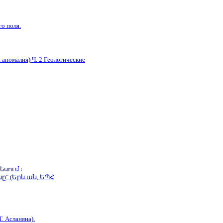
о поля.
 аномалия) Ч. 2 Геологические
սում ։
ը" (Երևան, ԵՊՀ
. Асланяна).