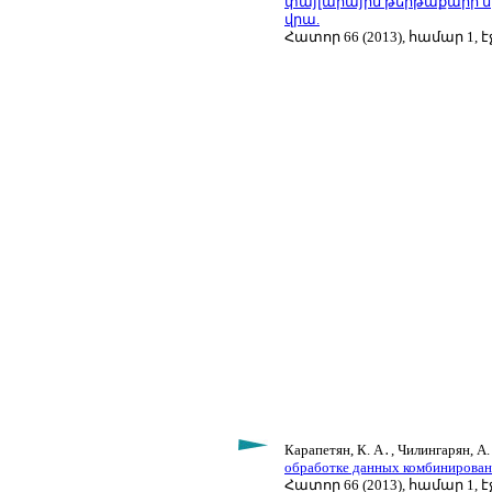
փայլարային թերթաքարի մի
վրա.
Հատոր 66 (2013), համար 1, էջ
Карапетян, К. А․, Чилингарян, А.
обработке данных комбинирован
Հատոր 66 (2013), համար 1, էջ