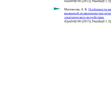
Հատոր 66 (2013), համար 1, էջ
Матевосян, А. К.
Особенности ин
вызванной поляризации при неп
электрического воздействия.
Հատոր 66 (2013), համար 1, էջ