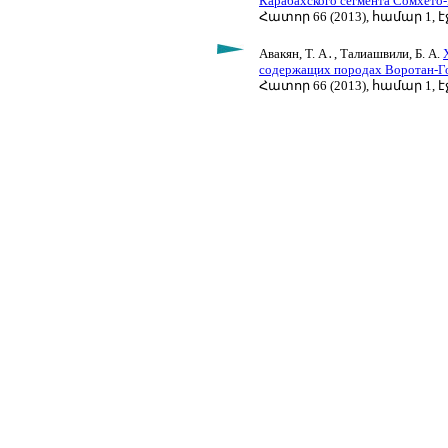
Карабахского сегмента Сомхето-
Հատոր 66 (2013), համար 1, էջ
Авакян, Т. А․, Талиашвили, Б. А.
содержащих породах Воротан-Го
Հատոր 66 (2013), համար 1, էջ