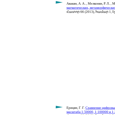
Авакян, А. А․, Мелконян, Р. Л․, 
магматических, метаморфически
Հատոր 66 (2013), համար 1, էջ
Ерицян, Г. Г.
Сравнение цифровых
масштаба 1:50000, 1:100000 и 