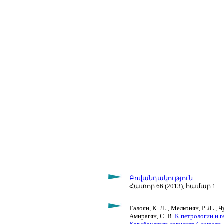
Բովանդակություն.
Հատոր 66 (2013), համար 1
Галоян, К. Л․, Мелконян, Р. Л․, Чу
Амирагян, С. В.
К петрологии и 