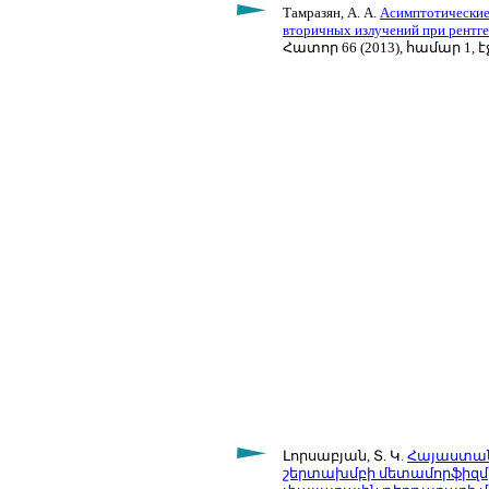
Тамразян, А. А.
Асимптотические
вторичных излучений при рентге
Հատոր 66 (2013), համար 1, էջ
Լորսաբյան, Տ. Կ.
Հայաստանի
շերտախմբի մետամորֆիզմի