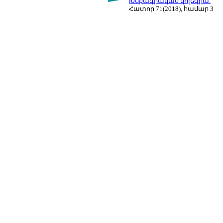
Խմբագրական կոլեգիա.
Հատոր 71(2018), համար 3