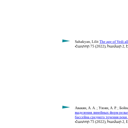
Sahakyan, Lilit
The age of Vedi a
Հատոր 75 (2022), համար 2, է
Авакян, А. А. ; Улоян, А. Р. ; Бойн
выделения линейных форм релье
бассейна среднего течения реки
Հատոր 75 (2022), համար 2, է