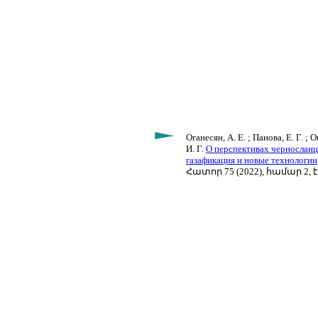
Оганесян, А. Е. ; Панова, Е. Г. ; 
И. Г.
О перспективах чернослан
газафикация и новые технологии
Հատոր 75 (2022), համար 2, է