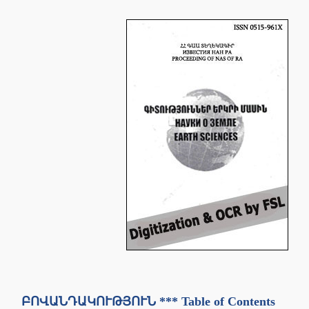
ԲՈՎԱՆԴԱԿՈՒԹՅՈՒՆ *** Table of Contents